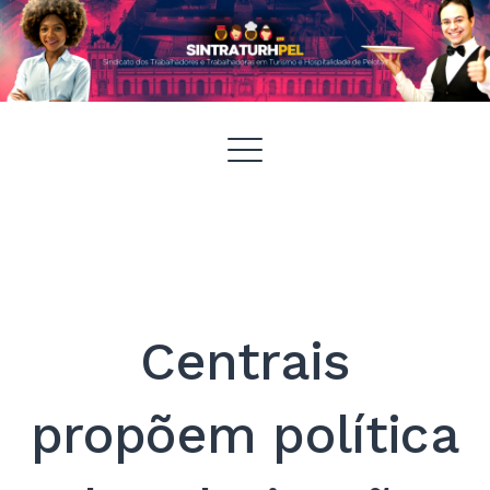
Pular
SintraturhPEL
para
MENU
o
conteúdo
Centrais
propõem política