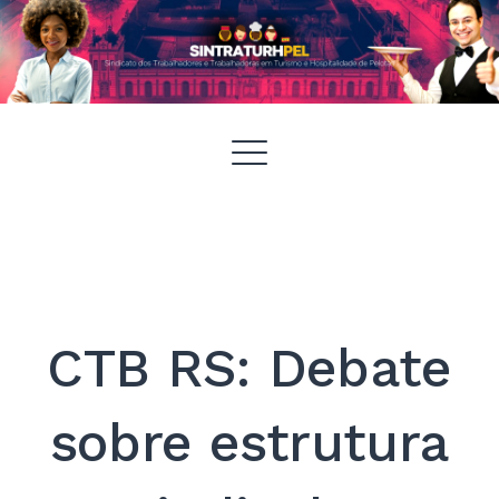
Pular
SintraturhPEL
para
MENU
o
conteúdo
CTB RS: Debate
sobre estrutura